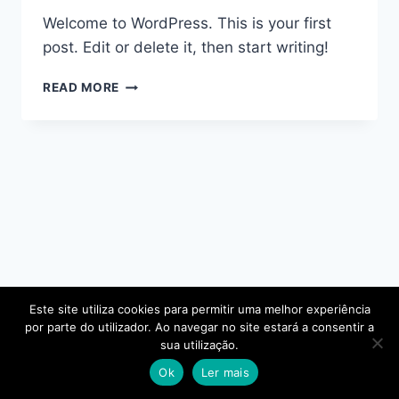
Welcome to WordPress. This is your first
post. Edit or delete it, then start writing!
HELLO
READ MORE
WORLD!
Este site utiliza cookies para permitir uma melhor experiência
Política de Privacidade
por parte do utilizador. Ao navegar no site estará a consentir a
sua utilização.
© 2026 SOLUMVET
Ok
Ler mais