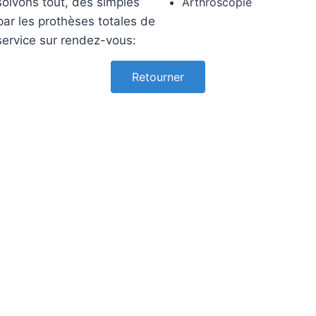
olvons tout, des simples
Arthroscopie
par les prothèses totales de
service sur rendez-vous:
Retourner