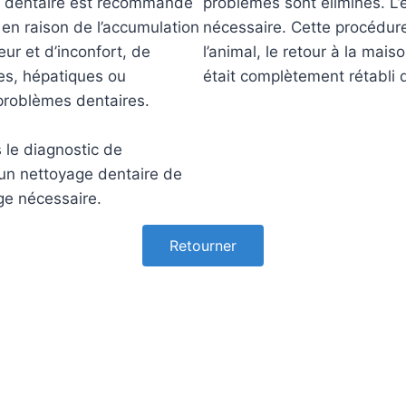
e dentaire est recommandé
problèmes sont éliminés. L’e
en raison de l’accumulation
nécessaire. Cette procédure
eur et d’inconfort, de
l’animal, le retour à la mais
es, hépatiques ou
était complètement rétabli d
problèmes dentaires.
s le diagnostic de
 un nettoyage dentaire de
uge nécessaire.
Retourner